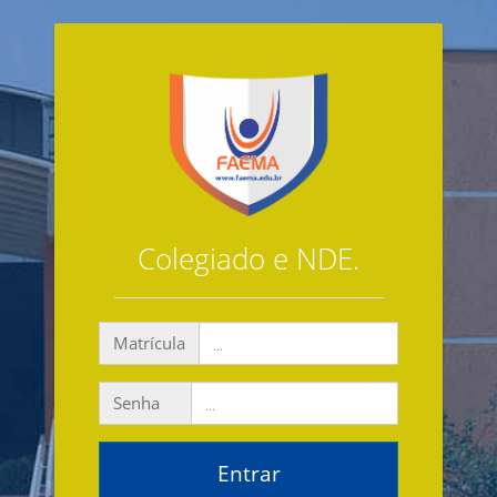
Colegiado e NDE.
Matrícula
Senha